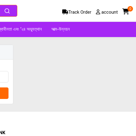
0
Track Order
account
্বাধীনতা এবং ’২৪ অভ্যুত্থান
আত্ম-উন্নয়ন
NK