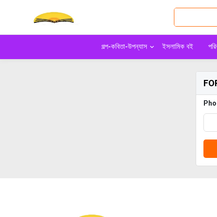
গল্প-কবিতা-উপন্যাস
ইসলামিক বই
পরিব
FO
Pho