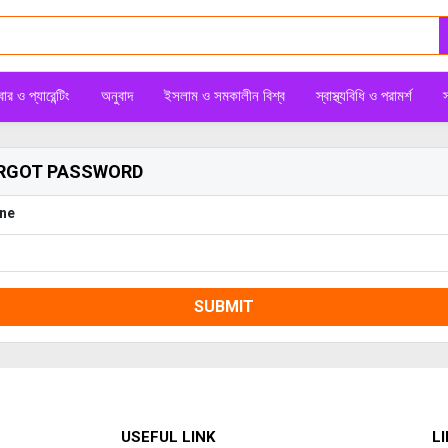
ার ও প্যারেন্টিং
অনুবাদ
ইসলাম ও সমকালীন বিশ্ব
স্বাস্থ্যবিধি ও পরামর্শ
স
RGOT PASSWORD
ne
SUBMIT
USEFUL LINK
LI